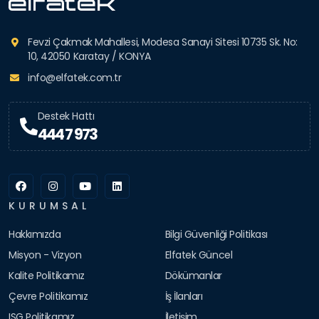
Fevzi Çakmak Mahallesi, Modesa Sanayi Sitesi 10735 Sk. No:
10, 42050 Karatay / KONYA
info@elfatek.com.tr
Destek Hattı
444 7 973
KURUMSAL
Hakkımızda
Bilgi Güvenliği Politikası
Misyon - Vizyon
Elfatek Güncel
Kalite Politikamız
Dökümanlar
Çevre Politikamız
İş İlanları
ISG Politikamız
İletişim