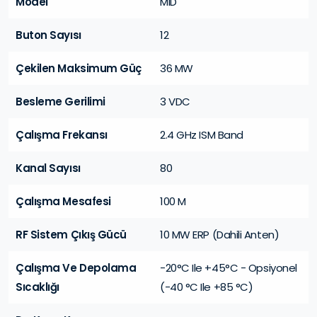
Model
MID
Buton Sayısı
12
Çekilen Maksimum Güç
36 MW
Besleme Gerilimi
3 VDC
Çalışma Frekansı
2.4 GHz ISM Band
Kanal Sayısı
80
Çalışma Mesafesi
100 M
RF Sistem Çıkış Gücü
10 MW ERP (Dahili Anten)
Çalışma Ve Depolama
-20°C Ile +45°C - Opsiyonel
Sıcaklığı
(-40 °C Ile +85 °C)