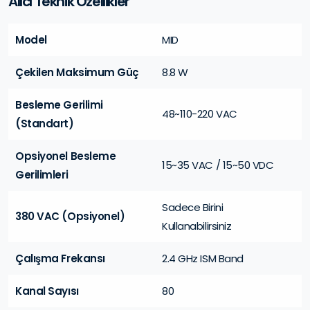
Alıcı Teknik Özellikler
Model
MID
Çekilen Maksimum Güç
8.8 W
Besleme Gerilimi
48~110-220 VAC
(Standart)
Opsiyonel Besleme
15~35 VAC / 15~50 VDC
Gerilimleri
Sadece Birini
380 VAC (Opsiyonel)
Kullanabilirsiniz
Çalışma Frekansı
2.4 GHz ISM Band
Kanal Sayısı
80