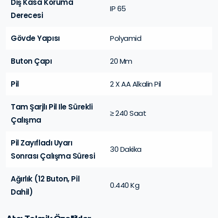
Dış Kasa Koruma
IP 65
Derecesi
Gövde Yapısı
Polyamid
Buton Çapı
20 Mm
Pil
2 X AA Alkalin Pil
Tam Şarjlı Pil Ile Sürekli
≥ 240 Saat
Çalışma
Pil Zayıfladı Uyarı
30 Dakika
Sonrası Çalışma Süresi
Ağırlık (12 Buton, Pil
0.440 Kg
Dahil)