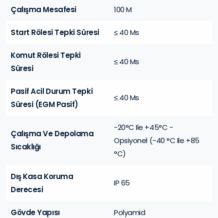
Çalışma Mesafesi
100 M
Start Rölesi Tepki Süresi
≤ 40 Ms
Komut Rölesi Tepki
≤ 40 Ms
Süresi
Pasif Acil Durum Tepki
≤ 40 Ms
Süresi (EGM Pasif)
-20°C Ile +45°C -
Çalışma Ve Depolama
Opsiyonel (-40 °C Ile +85
Sıcaklığı
°C)
Dış Kasa Koruma
IP 65
Derecesi
Gövde Yapısı
Polyamid