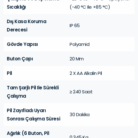
Sıcaklığı
(-40 °C Ile +85 °C)
Dış Kasa Koruma
IP 65
Derecesi
Gövde Yapısı
Polyamid
Buton Çapı
20 Mm
Pil
2 X AA Alkalin Pil
Tam Şarjlı Pil Ile Sürekli
≥ 240 Saat
Çalışma
Pil Zayıfladı Uyarı
30 Dakika
Sonrası Çalışma Süresi
Ağırlık (6 Buton, Pil
0.345 Kg