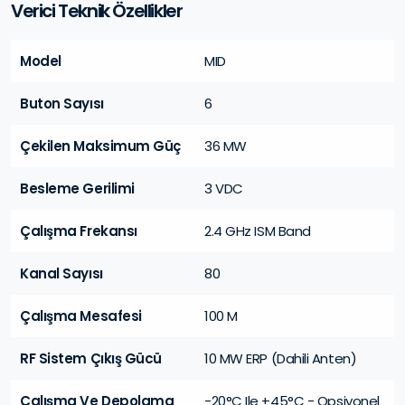
Verici Teknik Özellikler
Model
MID
Buton Sayısı
6
Çekilen Maksimum Güç
36 MW
Besleme Gerilimi
3 VDC
Çalışma Frekansı
2.4 GHz ISM Band
Kanal Sayısı
80
Çalışma Mesafesi
100 M
RF Sistem Çıkış Gücü
10 MW ERP (Dahili Anten)
Çalışma Ve Depolama
-20°C Ile +45°C - Opsiyonel