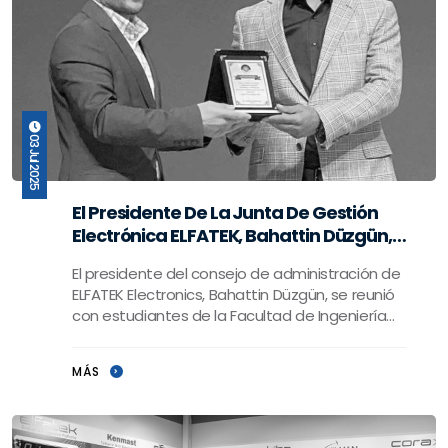
03 Jul 2025
El Presidente De La Junta De Gestión
Electrónica ELFATEK, Bahattin Düzgün,
Se Reunió Con Estudiantes En La
El presidente del consejo de administración de
Facultad De Ingeniería De La
ELFATEK Electronics, Bahattin Düzgün, se reunió
Universidad Necmettin Erbakan.
con estudiantes de la Facultad de Ingeniería
de la Universidad Necmettin Er
MÁS