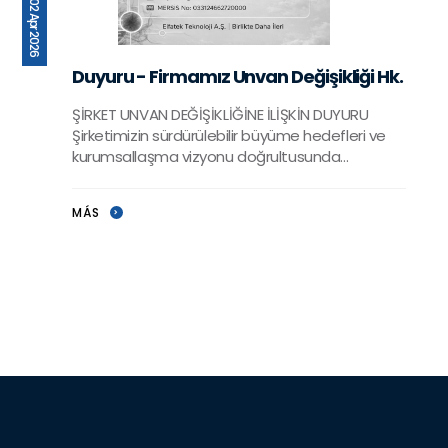
02 Apr 2026
Duyuru - Firmamız Unvan Değişikliği Hk.
ŞİRKET UNVAN DEĞİŞİKLİĞİNE İLİŞKİN DUYURU
Şirketimizin sürdürülebilir büyüme hedefleri ve
kurumsallaşma vizyonu doğrultusunda
yürütülen çalışmalar kapsamında, unvan ve
MÁS