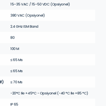
15–35 VAC / 15–50 VDC (Opsiyonel)
380 VAC (Opsiyonel)
2.4 GHz ISM Band
80
100 M
≤ 65 Ms
≤ 65 Ms
if)
≤ 70 Ms
-20°C Ile +45°C - Opsiyonel (-40 °C Ile +85 °C)
IP 65