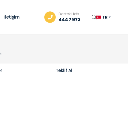
Destek Hattı
İletişim
TR
444 7 973
i
er
Teklif Al