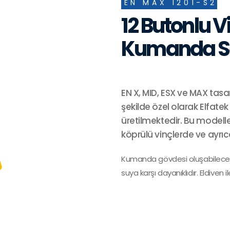
EN MAX 1201-S2
12 Butonlu 
Kumanda S
EN X, MID, ESX ve MAX tasa
şekilde özel olarak Elfatek
üretilmektedir. Bu modelle
köprülü vinçlerde ve ayrı
Kumanda gövdesi oluşabilecek d
suya karşı dayanıklıdır. Eldiven 