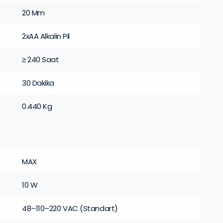
20 Mm
2xAA Alkalin Pil
≥ 240 Saat
30 Dakika
0.440 Kg
MAX
10 W
48–110–220 VAC (Standart)