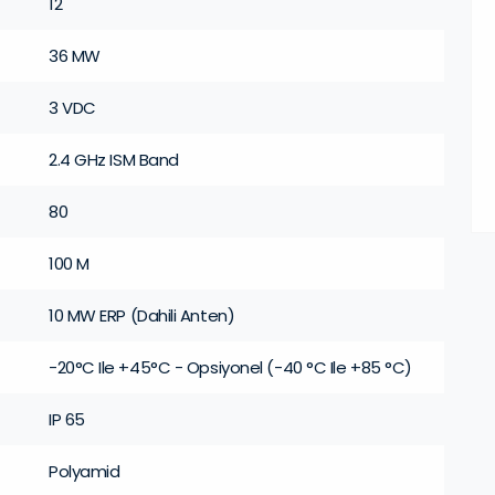
12
36 MW
3 VDC
2.4 GHz ISM Band
80
100 M
10 MW ERP (Dahili Anten)
-20°C Ile +45°C - Opsiyonel (-40 °C Ile +85 °C)
IP 65
Polyamid