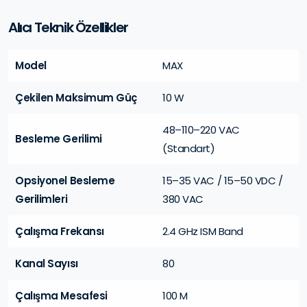
Alıcı Teknik Özellikler
Model
MAX
Çekilen Maksimum Güç
10 W
48–110–220 VAC
Besleme Gerilimi
(Standart)
Opsiyonel Besleme
15–35 VAC / 15–50 VDC /
Gerilimleri
380 VAC
Çalışma Frekansı
2.4 GHz ISM Band
Kanal Sayısı
80
Çalışma Mesafesi
100 M