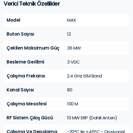
Verici Teknik Özellikler
Model
MAX
Buton Sayısı
12
Çekilen Maksimum Güç
36 MW
Besleme Gerilimi
3 VDC
Çalışma Frekansı
2.4 GHz ISM Band
Kanal Sayısı
80
Çalışma Mesafesi
100 M
RF Sistem Çıkış Gücü
10 MW ERP (Dahili Anten)
Çalışma Ve Depolama
-20°C Ile +45°C - Opsiyonel