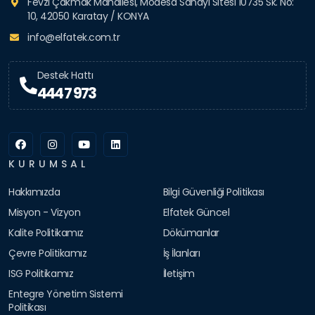
Fevzi Çakmak Mahallesi, Modesa Sanayi Sitesi 10735 Sk. No:
10, 42050 Karatay / KONYA
info@elfatek.com.tr
Destek Hattı
444 7 973
KURUMSAL
Hakkımızda
Bilgi Güvenliği Politikası
Misyon - Vizyon
Elfatek Güncel
Kalite Politikamız
Dökümanlar
Çevre Politikamız
İş İlanları
ISG Politikamız
İletişim
Entegre Yönetim Sistemi
Politikası