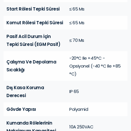
Start Rölesi Tepki Süresi
≤ 65 Ms
Komut Rölesi Tepki Süresi
≤ 65 Ms
Pasif Acil Durum İçin
≤ 70 Ms
Tepki Süresi (EGM Pasif)
-20°C Ile +45°C -
Çalışma Ve Depolama
Opsiyonel (-40 °C Ile +85
Sıcaklığı
°C)
Dış Kasa Koruma
IP 65
Derecesi
Gövde Yapısı
Polyamid
Kumanda Rölelerinin
10A 250VAC
Maksimum Kapasitesi