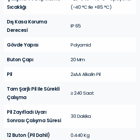
Sıcaklığı
(-40 °C Ile +85 °C)
Dış Kasa Koruma
IP 65
Derecesi
Gövde Yapısı
Polyamid
Buton Çapı
20 Mm
Pil
2xAA Alkalin Pil
Tam Şarjlı Pil Ile Sürekli
≥ 240 Saat
Çalışma
Pil Zayıfladı Uyarı
30 Dakika
Sonrası Çalışma Süresi
12 Buton (Pil Dahil)
0.440 Kg