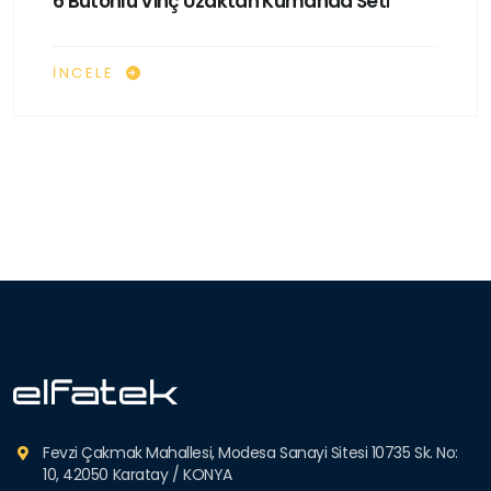
6 Butonlu Vinç Uzaktan Kumanda Seti
İNCELE
Fevzi Çakmak Mahallesi, Modesa Sanayi Sitesi 10735 Sk. No:
10, 42050 Karatay / KONYA