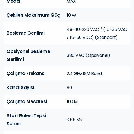
Model
MAX
Çekilen Maksimum Güç
10 W
48-110-220 VAC / (15-35 VAC
Besleme Gerilimi
/ 15-50 VDC) (Standart)
Opsiyonel Besleme
380 VAC (Opsiyonel)
Gerilimi
Çalışma Frekansı
2.4 GHz ISM Band
Kanal Sayısı
80
Çalışma Mesafesi
100 M
Start Rölesi Tepki
≤ 65 Ms
Süresi