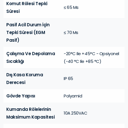
Komut Rölesi Tepki
≤ 65 Ms
Süresi
Pasif Acil Durum İçin
Tepki Süresi (EGM
≤ 70 Ms
Pasif)
Çalışma Ve Depolama
-20°C Ile +45°C - Opsiyonel
Sıcaklığı
(-40 °C Ile +85 °C)
Dış Kasa Koruma
IP 65
Derecesi
Gövde Yapısı
Polyamid
Kumanda Rölelerinin
10A 250VAC
Maksimum Kapasitesi