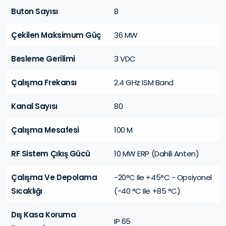
Buton Sayısı
8
Çekilen Maksimum Güç
36 MW
Besleme Gerilimi
3 VDC
Çalışma Frekansı
2.4 GHz ISM Band
Kanal Sayısı
80
Çalışma Mesafesi
100 M
RF Sistem Çıkış Gücü
10 MW ERP (Dahili Anten)
Çalışma Ve Depolama
-20°C Ile +45°C - Opsiyonel
Sıcaklığı
(-40 °C Ile +85 °C)
Dış Kasa Koruma
IP 65