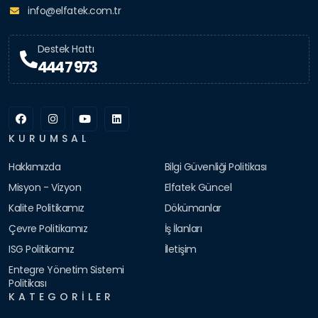
info@elfatek.com.tr
Destek Hattı
444 7 973
KURUMSAL
Hakkımızda
Bilgi Güvenliği Politikası
Misyon - Vizyon
Elfatek Güncel
Kalite Politikamız
Dökümanlar
Çevre Politikamız
İş İlanları
ISG Politikamız
İletişim
Entegre Yönetim Sistemi
Politikası
KATEGORILER