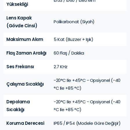
Ø53 / Ø60 / Ø80 Mm
Yüksekliği
Lens Kapak
Polikarbonat (Siyah)
(Gövde Cinsi)
Maksimum Akım
5 Kat (Buzzer + Işık)
Flaş Zaman Aralığı
60 Flaş / Dakika
Ses Frekansı
2.7 KHz
-20°C Ile +45°C - Opsiyonel (-40
Çalışma Sıcaklığı
°C Ile +85 °C)
Depolama
-20°C Ile +45°C - Opsiyonel (-40
Sıcaklığı
°C Ile +85 °C)
Koruma Derecesi
IP65 / IP54 (modele Göre Değişir)