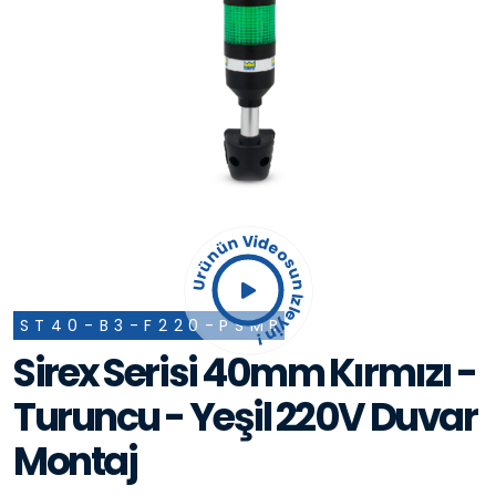
Ürünün Videosun İzleyin !
ST40-B3-F220-PSMB
Sirex Serisi 40mm Kırmızı -
Turuncu - Yeşil 220V Duvar
Montaj