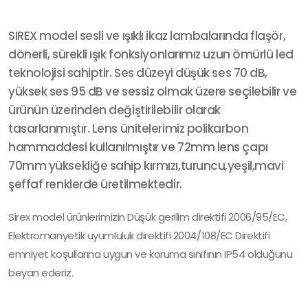
SIREX model sesli ve ışıklı ikaz lambalarında flaşör,
dönerli, sürekli ışık fonksiyonlarımız uzun ömürlü led
teknolojisi sahiptir. Ses düzeyi düşük ses 70 dB,
yüksek ses 95 dB ve sessiz olmak üzere seçilebilir ve
ürünün üzerinden değiştirilebilir olarak
tasarlanmıştır. Lens ünitelerimiz polikarbon
hammaddesi kullanılmıştır ve 72mm lens çapı
70mm yüksekliğe sahip kırmızı,turuncu,yeşil,mavi
şeffaf renklerde üretilmektedir.
Sirex model ürünlerimizin Düşük gerilim direktifi 2006/95/EC,
Elektromanyetik uyumluluk direktifi 2004/108/EC Direktifi
emniyet koşullarına uygun ve koruma sınıfının IP54 olduğunu
beyan ederiz.