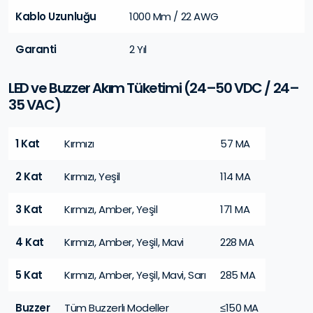
Kablo Uzunluğu
1000 Mm / 22 AWG
Garanti
2 Yıl
LED ve Buzzer Akım Tüketimi (24–50 VDC / 24–
35 VAC)
1 Kat
Kırmızı
57 MA
2 Kat
Kırmızı, Yeşil
114 MA
3 Kat
Kırmızı, Amber, Yeşil
171 MA
4 Kat
Kırmızı, Amber, Yeşil, Mavi
228 MA
5 Kat
Kırmızı, Amber, Yeşil, Mavi, Sarı
285 MA
Buzzer
Tüm Buzzerlı Modeller
≤150 MA