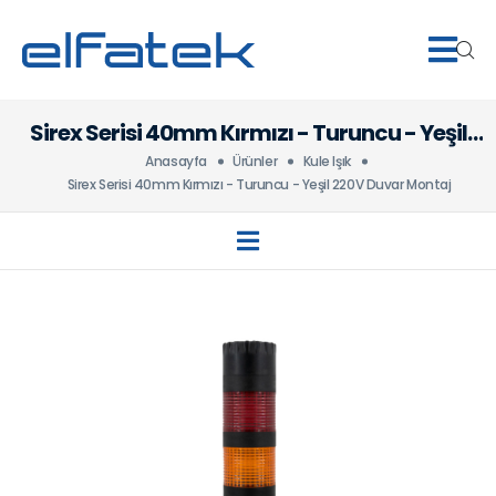
Sirex Serisi 40mm Kırmızı - Turuncu - Yeşil
220V Duvar Montaj
Anasayfa
Ürünler
Kule Işık
Sirex Serisi 40mm Kırmızı - Turuncu - Yeşil 220V Duvar Montaj