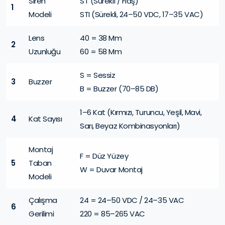
Siren
ST (Sürekli / Flaş)
1
Modeli
STI (Sürekli, 24–50 VDC, 17–35 VAC)
Lens
40 = 38 Mm
2
Uzunluğu
60 = 58 Mm
S = Sessiz
3
Buzzer
B = Buzzer (70–85 DB)
1–6 Kat (Kırmızı, Turuncu, Yeşil, Mavi,
4
Kat Sayısı
Sarı, Beyaz Kombinasyonları)
Montaj
F = Düz Yüzey
5
Taban
W = Duvar Montaj
Modeli
Çalışma
24 = 24–50 VDC / 24–35 VAC
6
Gerilimi
220 = 85–265 VAC