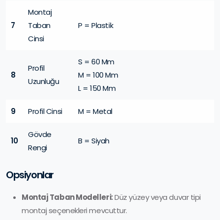
Montaj
7
Taban
P = Plastik
Cinsi
S = 60 Mm
Profil
8
M = 100 Mm
Uzunluğu
L = 150 Mm
9
Profil Cinsi
M = Metal
Gövde
10
B = Siyah
Rengi
Opsiyonlar
Montaj Taban Modelleri:
Düz yüzey veya duvar tipi
montaj seçenekleri mevcuttur.