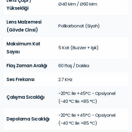
Lens Çapı /
Ø40 Mm / Ø60 Mm
Yüksekliği
Lens Malzemesi
Polikarbonat (Siyah)
(Gövde Cinsi)
Maksimum Kat
5 Kat (Buzzer + Işık)
Sayısı
Flaş Zaman Aralığı
60 Flaş / Dakika
Ses Frekansı
2.7 KHz
-20°C Ile +45°C - Opsiyonel
Çalışma Sıcaklığı
(-40 °C Ile +85 °C)
-20°C Ile +45°C - Opsiyonel
Depolama Sıcaklığı
(-40 °C Ile +85 °C)