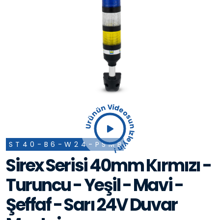
Ürünün Videosun İzleyin !
ST40-B6-W24-PSMB
Sirex Serisi 40mm Kırmızı -
Turuncu - Yeşil - Mavi -
Şeffaf - Sarı 24V Duvar