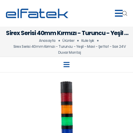
Sirex Serisi 40mm Kırmızı - Turuncu - Yeşil -
Mavi - Şeffaf - Sarı 24V Duvar Montaj
Anasayfa
Ürünler
Kule Işık
Sirex Serisi 40mm Kırmızı - Turuncu - Yeşil - Mavi - Şeffaf - Sarı 24V
Duvar Montaj