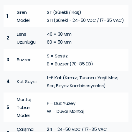
Siren
ST (Sürekli / Flaş)
1
Modeli
STI (Sürekli - 24–50 VDC / 17–35 VAC)
Lens
40 = 38 Mm
2
Uzunluğu
60 = 58 Mm
S = Sessiz
3
Buzzer
B = Buzzer (70–85 DB)
1–6 Kat (Kırmızı, Turuncu, Yeşil, Mavi,
4
Kat Sayısı
Sarı, Beyaz Kombinasyonları)
Montaj
F = Düz Yüzey
5
Taban
W = Duvar Montaj
Modeli
Çalışma
24 = 24–50 VDC / 17–35 VAC