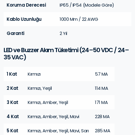
Koruma Derecesi
IP65 / IP54 (modele Göre)
Kablo Uzunluğu
1000 Mm / 22 AWG
Garanti
2 Yıl
LED ve Buzzer Akım Tüketimi (24–50 VDC / 24–
35 VAC)
1 Kat
Kırmızı
57 MA
2 Kat
Kırmızı, Yeşil
114 MA
3 Kat
Kırmızı, Amber, Yeşil
171 MA
4 Kat
Kırmızı, Amber, Yeşil, Mavi
228 MA
5 Kat
Kırmızı, Amber, Yeşil, Mavi, Sarı
285 MA