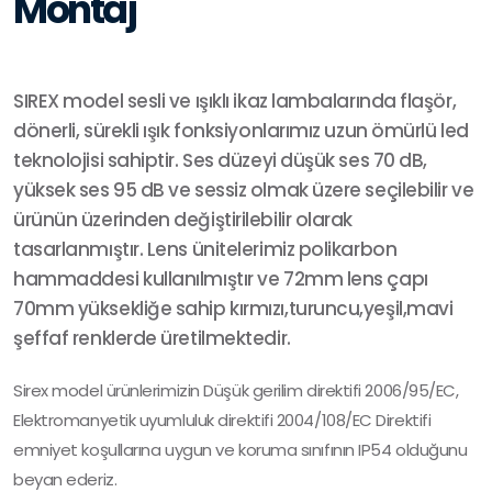
Montaj
SIREX model sesli ve ışıklı ikaz lambalarında flaşör,
dönerli, sürekli ışık fonksiyonlarımız uzun ömürlü led
teknolojisi sahiptir. Ses düzeyi düşük ses 70 dB,
yüksek ses 95 dB ve sessiz olmak üzere seçilebilir ve
ürünün üzerinden değiştirilebilir olarak
tasarlanmıştır. Lens ünitelerimiz polikarbon
hammaddesi kullanılmıştır ve 72mm lens çapı
70mm yüksekliğe sahip kırmızı,turuncu,yeşil,mavi
şeffaf renklerde üretilmektedir.
Sirex model ürünlerimizin Düşük gerilim direktifi 2006/95/EC,
Elektromanyetik uyumluluk direktifi 2004/108/EC Direktifi
emniyet koşullarına uygun ve koruma sınıfının IP54 olduğunu
beyan ederiz.