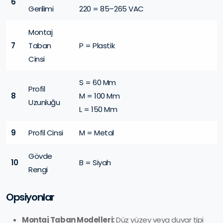
6
Gerilimi
220 = 85–265 VAC
Montaj
7
Taban
P = Plastik
Cinsi
S = 60 Mm
Profil
8
M = 100 Mm
Uzunluğu
L = 150 Mm
9
Profil Cinsi
M = Metal
Gövde
10
B = Siyah
Rengi
Opsiyonlar
Montaj Taban Modelleri:
Düz yüzey veya duvar tipi