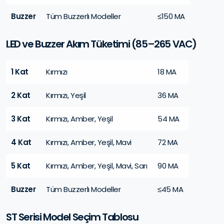
Buzzer
Tüm Buzzerlı Modeller
≤150 MA
LED ve Buzzer Akım Tüketimi (85–265 VAC)
1 Kat
Kırmızı
18 MA
2 Kat
Kırmızı, Yeşil
36 MA
3 Kat
Kırmızı, Amber, Yeşil
54 MA
4 Kat
Kırmızı, Amber, Yeşil, Mavi
72 MA
5 Kat
Kırmızı, Amber, Yeşil, Mavi, Sarı
90 MA
Buzzer
Tüm Buzzerlı Modeller
≤45 MA
ST Serisi Model Seçim Tablosu