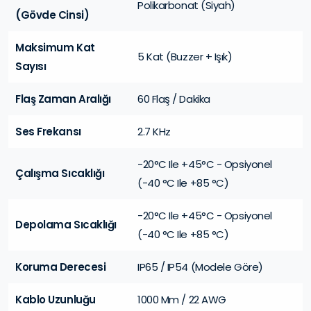
Polikarbonat (Siyah)
(Gövde Cinsi)
Maksimum Kat
5 Kat (Buzzer + Işık)
Sayısı
Flaş Zaman Aralığı
60 Flaş / Dakika
Ses Frekansı
2.7 KHz
-20°C Ile +45°C - Opsiyonel
Çalışma Sıcaklığı
(-40 °C Ile +85 °C)
-20°C Ile +45°C - Opsiyonel
Depolama Sıcaklığı
(-40 °C Ile +85 °C)
Koruma Derecesi
IP65 / IP54 (modele Göre)
Kablo Uzunluğu
1000 Mm / 22 AWG