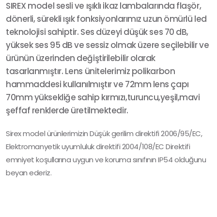
SIREX model sesli ve ışıklı ikaz lambalarında flaşör,
dönerli, sürekli ışık fonksiyonlarımız uzun ömürlü led
teknolojisi sahiptir. Ses düzeyi düşük ses 70 dB,
yüksek ses 95 dB ve sessiz olmak üzere seçilebilir ve
ürünün üzerinden değiştirilebilir olarak
tasarlanmıştır. Lens ünitelerimiz polikarbon
hammaddesi kullanılmıştır ve 72mm lens çapı
70mm yüksekliğe sahip kırmızı,turuncu,yeşil,mavi
şeffaf renklerde üretilmektedir.
Sirex model ürünlerimizin Düşük gerilim direktifi 2006/95/EC,
Elektromanyetik uyumluluk direktifi 2004/108/EC Direktifi
emniyet koşullarına uygun ve koruma sınıfının IP54 olduğunu
beyan ederiz.