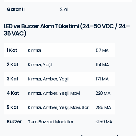
Garanti
2 Yıl
LED ve Buzzer Akım Tüketimi (24–50 VDC / 24–
35 VAC)
1 Kat
Kırmızı
57 MA
2 Kat
Kırmızı, Yeşil
114 MA
3 Kat
Kırmızı, Amber, Yeşil
171 MA
4 Kat
Kırmızı, Amber, Yeşil, Mavi
228 MA
5 Kat
Kırmızı, Amber, Yeşil, Mavi, Sarı
285 MA
Buzzer
Tüm Buzzerlı Modeller
≤150 MA