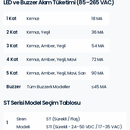
LED ve Buzzer Akım Tüketimi (85–265 VAC)
1 Kat
Kırmızı
18 MA
2 Kat
Kırmızı, Yeşil
36 MA
3 Kat
Kırmızı, Amber, Yeşil
54 MA
4 Kat
Kırmızı, Amber, Yeşil, Mavi
72 MA
5 Kat
Kırmızı, Amber, Yeşil, Mavi, Sarı
90 MA
Buzzer
Tüm Buzzerlı Modeller
≤45 MA
ST Serisi Model Seçim Tablosu
Siren
ST (Sürekli / Flaş)
1
Modeli
STI (Sürekli - 24–50 VDC / 17–35 VAC)