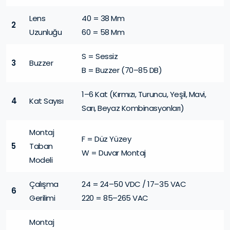
Lens
40 = 38 Mm
2
Uzunluğu
60 = 58 Mm
S = Sessiz
3
Buzzer
B = Buzzer (70–85 DB)
1–6 Kat (Kırmızı, Turuncu, Yeşil, Mavi,
4
Kat Sayısı
Sarı, Beyaz Kombinasyonları)
Montaj
F = Düz Yüzey
5
Taban
W = Duvar Montaj
Modeli
Çalışma
24 = 24–50 VDC / 17–35 VAC
6
Gerilimi
220 = 85–265 VAC
Montaj