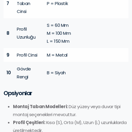
7
Taban
P = Plastik
Cinsi
S = 60 Mm
Profil
8
M = 100 Mm
Uzunluğu
L = 150 Mm
9
Profil Cinsi
M = Metal
Gövde
10
B = Siyah
Rengi
Opsiyonlar
Montaj Taban Modelleri:
Düz yüzey veya duvar tipi
montaj seçenekleri mevcuttur.
Profil Çeşitleri:
Kısa (S), Orta (M), Uzun (L) uzunluklarda
üretilmektedir.