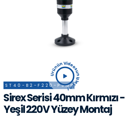
Ürünün Videosun İzleyin !
ST40-B2-F220-PSMB
Sirex Serisi 40mm Kırmızı -
Yeşil 220V Yüzey Montaj