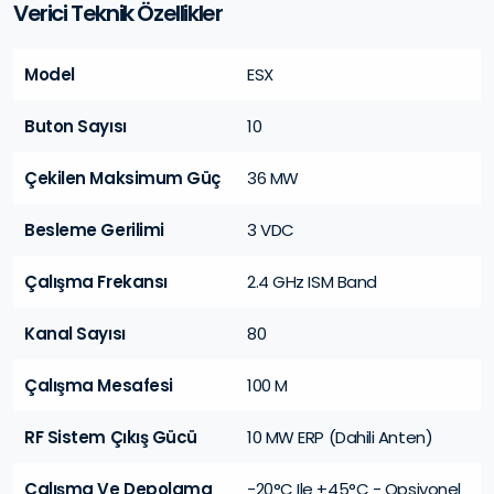
Verici Teknik Özellikler
Model
ESX
Buton Sayısı
10
Çekilen Maksimum Güç
36 MW
Besleme Gerilimi
3 VDC
Çalışma Frekansı
2.4 GHz ISM Band
Kanal Sayısı
80
Çalışma Mesafesi
100 M
RF Sistem Çıkış Gücü
10 MW ERP (Dahili Anten)
Çalışma Ve Depolama
-20°C Ile +45°C - Opsiyonel