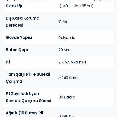
Sıcaklığı
(-40 °C Ile +85 °C)
Dış Kasa Koruma
IP 65
Derecesi
Gövde Yapısı
Polyamid
Buton Çapı
20 Mm
Pil
2 X AA Alkalin Pil
Tam Şarjlı Pil Ile Sürekli
≥ 240 Saat
Çalışma
Pil Zayıfladı Uyarı
30 Dakika
Sonrası Çalışma Süresi
Ağırlık (10 Buton, Pil
0.385 Kg