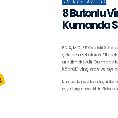
EN ESX 801-S1
8 Butonlu V
Kumanda S
EN X, MID, ESX ve MAX tasa
şekilde özel olarak Elfatek
üretilmektedir. Bu modelle
köprülü vinçlerde ve ayrı
Kumanda gövdesi oluşabilecek d
suya karşı dayanıklıdır. Eldiven 