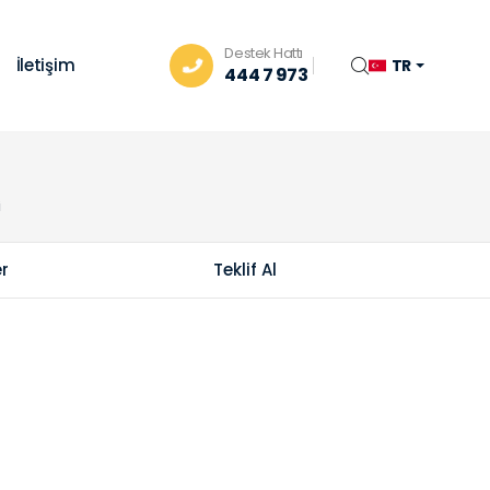
Destek Hattı
İletişim
TR
444 7 973
i
er
Teklif Al