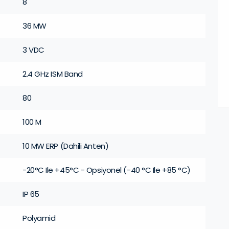
8
36 MW
3 VDC
2.4 GHz ISM Band
80
100 M
10 MW ERP (Dahili Anten)
-20°C Ile +45°C - Opsiyonel (-40 °C Ile +85 °C)
IP 65
Polyamid