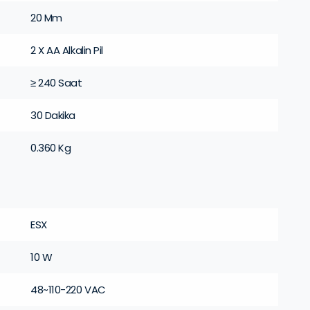
20 Mm
2 X AA Alkalin Pil
≥ 240 Saat
30 Dakika
0.360 Kg
ESX
10 W
48~110-220 VAC