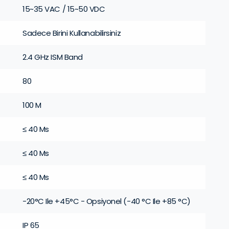
15~35 VAC / 15~50 VDC
Sadece Birini Kullanabilirsiniz
2.4 GHz ISM Band
80
100 M
≤ 40 Ms
≤ 40 Ms
≤ 40 Ms
-20°C Ile +45°C - Opsiyonel (-40 °C Ile +85 °C)
IP 65