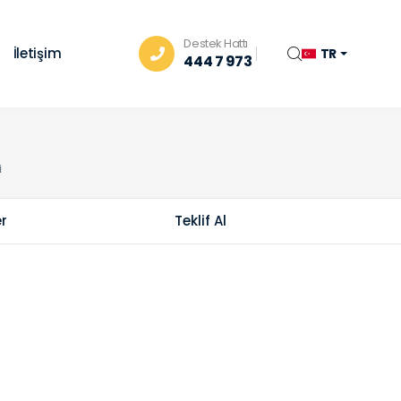
Destek Hattı
İletişim
TR
444 7 973
i
er
Teklif Al