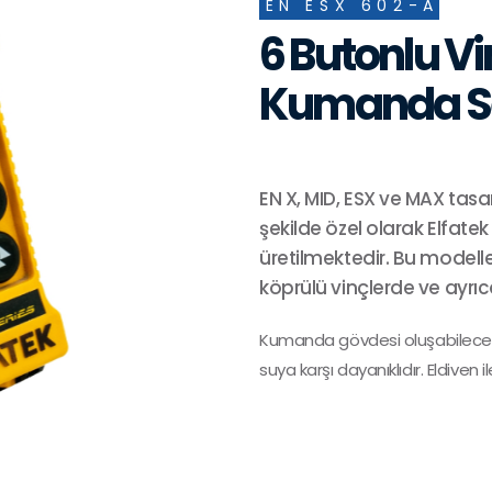
EN ESX 602-A
6 Butonlu V
Kumanda S
EN X, MID, ESX ve MAX tasa
şekilde özel olarak Elfatek
üretilmektedir. Bu modelle
köprülü vinçlerde ve ayrı
Kumanda gövdesi oluşabilecek d
suya karşı dayanıklıdır. Eldiven 