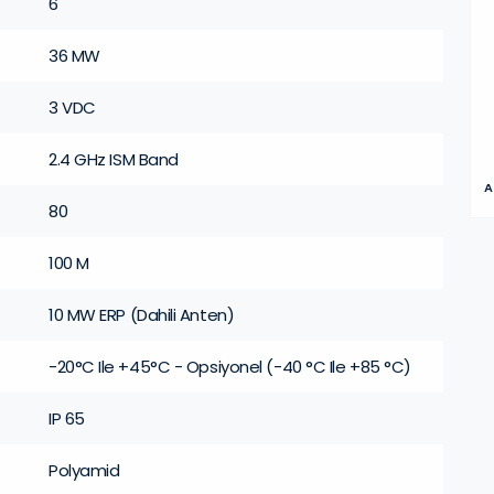
6
36 MW
3 VDC
2.4 GHz ISM Band
A
80
100 M
10 MW ERP (Dahili Anten)
-20°C Ile +45°C - Opsiyonel (-40 °C Ile +85 °C)
IP 65
Polyamid