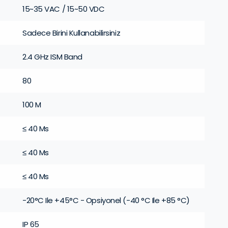
15~35 VAC / 15~50 VDC
Sadece Birini Kullanabilirsiniz
2.4 GHz ISM Band
80
100 M
≤ 40 Ms
≤ 40 Ms
≤ 40 Ms
-20°C Ile +45°C - Opsiyonel (-40 °C Ile +85 °C)
IP 65