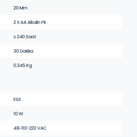
20 Mm
2 X AA Alkalin Pil
≥ 240 Saat
30 Dakika
0.345 Kg
ESX
10 W
48~110-220 VAC