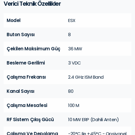
Verici Teknik Özellikler
Model
ESX
Buton Sayısı
8
Çekilen Maksimum Güç
36 MW
Besleme Gerilimi
3 VDC
Çalışma Frekansı
2.4 GHz ISM Band
Kanal Sayısı
80
Çalışma Mesafesi
100 M
RF Sistem Çıkış Gücü
10 MW ERP (Dahili Anten)
Çalışma Ve Depolama
-20°C Ile +45°C - Opsiyonel