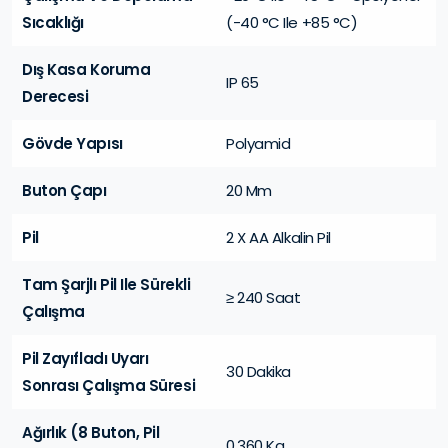
Sıcaklığı
(-40 °C Ile +85 °C)
Dış Kasa Koruma
IP 65
Derecesi
Gövde Yapısı
Polyamid
Buton Çapı
20 Mm
Pil
2 X AA Alkalin Pil
Tam Şarjlı Pil Ile Sürekli
≥ 240 Saat
Çalışma
Pil Zayıfladı Uyarı
30 Dakika
Sonrası Çalışma Süresi
Ağırlık (8 Buton, Pil
0.360 Kg