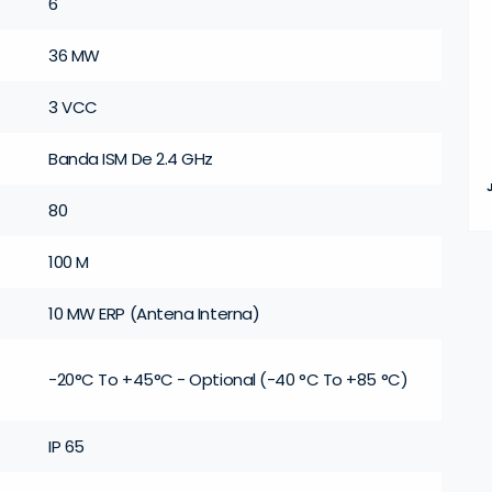
6
36 MW
3 VCC
Banda ISM De 2.4 GHz
80
100 M
10 MW ERP (Antena Interna)
-20°C To +45°C - Optional (-40 °C To +85 °C)
IP 65