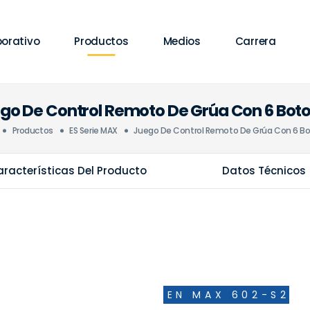
orativo
Productos
Medios
Carrera
go De Control Remoto De Grúa Con 6 Bot
Productos
ES Serie MAX
Juego De Control Remoto De Grúa Con 6 B
racterísticas Del Producto
Datos Técnicos
EN MAX 602-S2