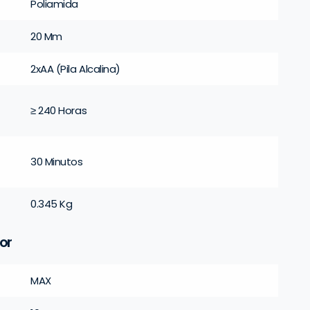
Poliamida
20 Mm
2xAA (Pila Alcalina)
≥ 240 Horas
30 Minutos
0.345 Kg
or
MAX