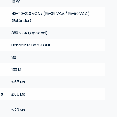
10 W
48-110-220 VCA / (15-35 VCA / 15-50 VCC)
(Estándar)
380 VCA (Opcional)
Banda ISM De 2.4 GHz
80
100 M
≤ 65 Ms
do
≤ 65 Ms
≤ 70 Ms