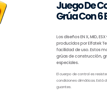
Juego De Co
Grúa Con 6 
Los diseños EN X, MID, E
producidos por Elfatek T
facilidad de uso. Estos m
grúas de construcción, g
especiales.
El cuerpo de control es resist
condiciones climáticas. Está
guantes.