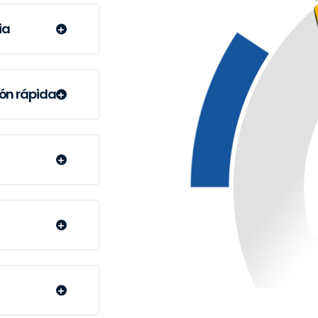
ia
ión rápida