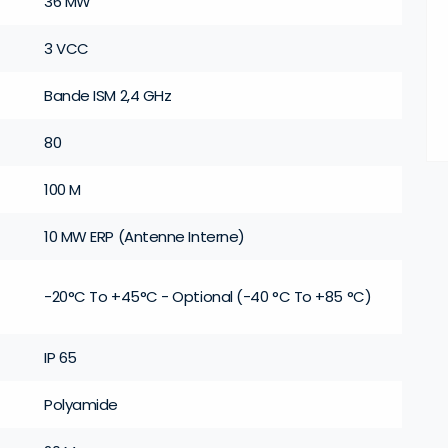
36 MW
3 VCC
Bande ISM 2,4 GHz
80
100 M
10 MW ERP (Antenne Interne)
-20°C To +45°C - Optional (-40 °C To +85 °C)
IP 65
Polyamide