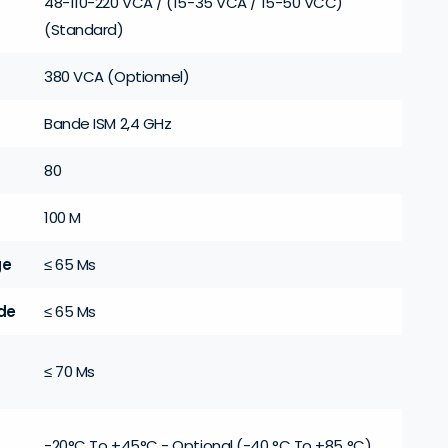
48-110-220 VCA / (15-35 VCA / 15-50 VCC)
(Standard)
380 VCA (Optionnel)
Bande ISM 2,4 GHz
80
100 M
ge
≤ 65 Ms
de
≤ 65 Ms
≤ 70 Ms
-20°C To +45°C - Optional (-40 °C To +85 °C)