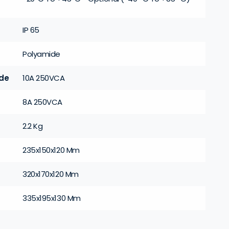
IP 65
Polyamide
de
10A 250VCA
8A 250VCA
2.2 Kg
235x150x120 Mm
320x170x120 Mm
335x195x130 Mm