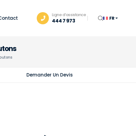
Ligne d’assistance
Contact
FR
444 7 973
utons
Boutons
Demander Un Devis