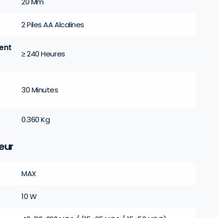
20 Mm
2 Piles AA Alcalines
ent
≥ 240 Heures
30 Minutes
0.360 Kg
eur
MAX
10 W